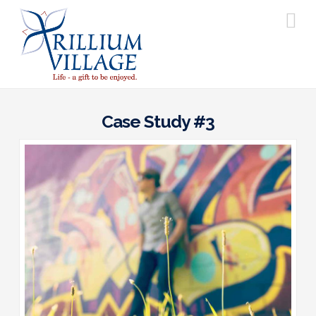
Na
Case Study #3