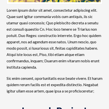
Lorem ipsum dolor sit amet, consectetur adipiscing elit.
Quae sunt igitur communia vobis cum antiquis, iis sic
utamur quasi concessis; Quo plebiscito decreta a senatu
est consuli quaestio Cn. Hoc loco tenere se Triarius non
potuit. Duo Reges: constructio interrete. Ergo hoc quidem
apparet, nos ad agendum esse natos. Unum nescio, quo
modo possit, si luxuriosus sit, finitas cupiditates habere.
Atqui iste locus est, Piso, tibi etiam atque etiam
confirmandus, inquam; Duarum enim vitarum nobis erunt
instituta capienda.
Sic enim censent, oportunitatis esse beate vivere. Et harum
quidem rerum facilis est et expedita distinctio. Negabat
igitur ullam esse artem, quae ipsa a se proficisceretur;